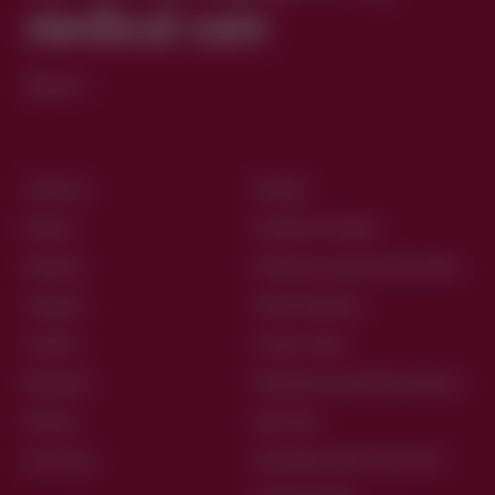
medical care
About
Contact us
Sitemap
Bluesky
Travailler au Collège
Facebook
Protection of personal information
Instagram
Privacy statement
Linkedin
12 users’ rights
Netiquette
Physicians and residents directory
Sitemap
Mon profil
Use of logo
Accès M.D., qu’est-ce que c’est?