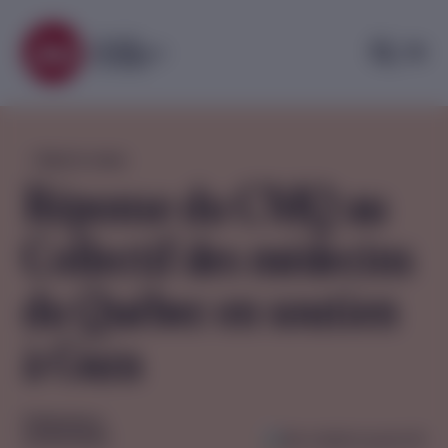
Back to news
Réponse du CMQ au
Collectif des médecins
du Québec en soutien
à Gaza
Publications
03/22/2024