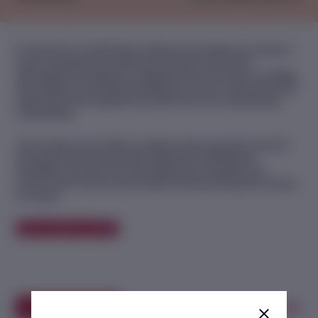
En réponse au Collectif des médecins du Québec en soutien à
Gaza, composé de centaines de médecins de famille,
spécialistes et résidents en médecine de la province, le Collège
des médecins du Québec (CMQ) joint sa voix à celle de tous les
soignantes et les soignants qui dénoncent ces catastrophes
humanitaires.
Voici la lettre que le CMQ a publiée et dans laquelle il prend le
parti des personnes blessées, opprimées, affamées et
assoiffées, ainsi que du corps médical qui s’emploie à les
secourir dans chacun des conflits armés qui sévissent à travers
le monde.
Lisez la lettre du CMQ.
Share this article
Imprimer