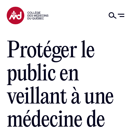
Protéger le
public en
veillant à une
Découvrez les différents moyens dont dispose le Collège pour pr
Pour le public
médecine de