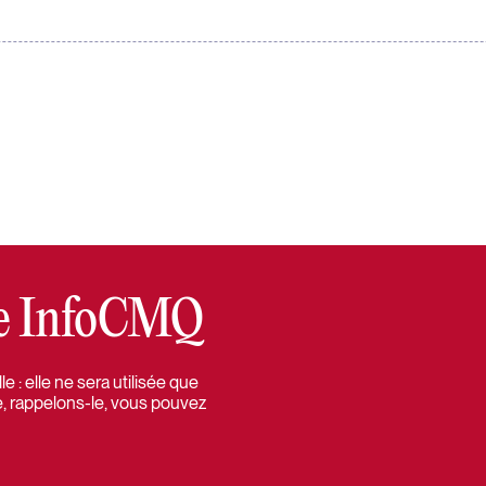
tre InfoCMQ
 : elle ne sera utilisée que
e, rappelons-le, vous pouvez