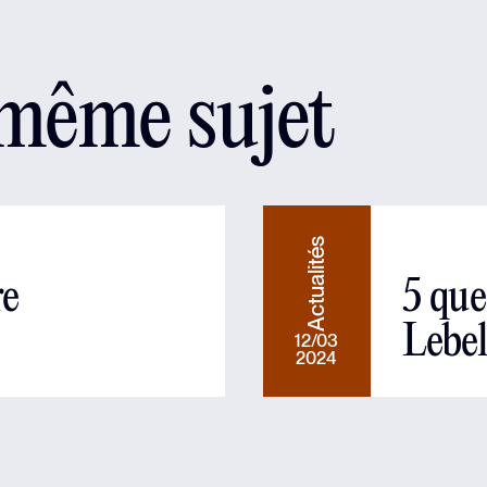
 même sujet
Actualités
re
5 que
Lebel
12/03
2024