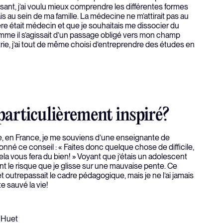
ssant, j’ai voulu mieux comprendre les différentes formes
is au sein de ma famille. La médecine ne m’attirait pas au
re était médecin et que je souhaitais me dissocier du
comme il s’agissait d’un passage obligé vers mon champ
iatrie, j’ai tout de même choisi d’entreprendre des études en
 particulièrement inspiré?
, en France, je me souviens d’une enseignante de
donné ce conseil : « Faites donc quelque chose de difficile,
la vous fera du bien! » Voyant que j’étais un adolescent
nt le risque que je glisse sur une mauvaise pente. Ce
 et outrepassait le cadre pédagogique, mais je ne l’ai jamais
te sauvé la vie!
 Huet