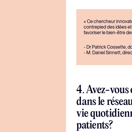
« Ce chercheur innovate
contrepied des idées e
favoriser le bien-être d
- Dr Patrick Cossette, 
- M. Daniel Sinnett, dir
4. Avez-vous é
dans le réseau
vie quotidienn
patients?