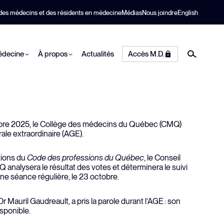
 des médecins et des résidents en médecine
Médias
Nous joindre
English
médecine
À propos
Actualités
Accès M.D.
ctobre 2025, le Collège des médecins du Québec (CMQ)
é
Posez une question
Faire une plainte
Agrément
Pratique
Responsabilité
le extraordinaire (AGE).
professionnelle
sociale et
nt
Liste des agréments
fs
Nous joindre
développement
tions du
Code des professions du Québec
, le Conseil
Collaboration en santé
de la
écois
 analysera le résultat des votes et déterminera le suivi
Examens
durable
e du M.D.
ine séance régulière, le 23 octobre.
Obtenir un document
Informations cliniques
re
u
Informations utiles
Pratique médicale
Travailler au CMQ
r Mauril Gaudreault, a pris la parole durant l’AGE : son
isponible.