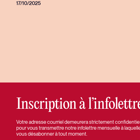
communication
17/10/2025
Inscription à l’infolet
Votre adresse courriel demeurera strictement confidentielle
pour vous transmettre notre infolettre mensuelle à laquell
vous désabonner à tout moment.