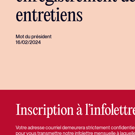
communication
entretiens
Mot du président
16/02/2024
Inscription à l’infolet
Votre adresse courriel demeurera strictement confidentielle
pour vous transmettre notre infolettre mensuelle à laquell