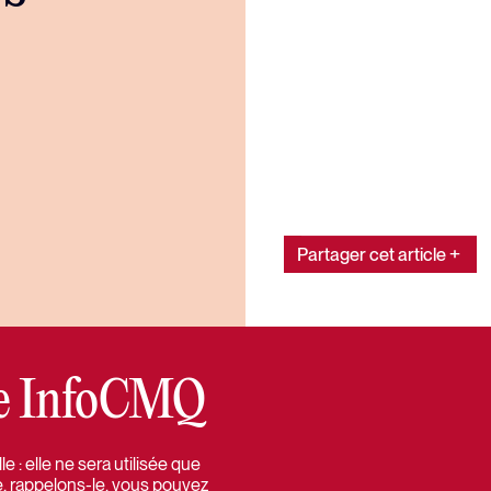
Partager cet article
tre InfoCMQ
 : elle ne sera utilisée que
e, rappelons-le, vous pouvez