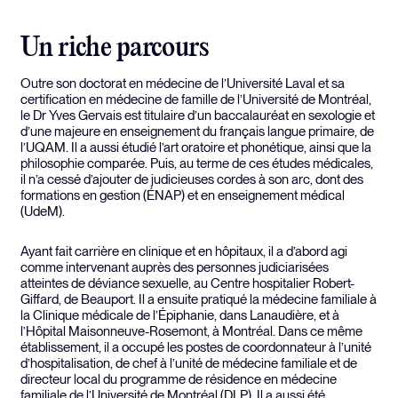
Un riche parcours
Outre son doctorat en médecine de l’Université Laval et sa
certification en médecine de famille de l’Université de Montréal,
le Dr Yves Gervais est titulaire d’un baccalauréat en sexologie et
d’une majeure en enseignement du français langue primaire, de
l’UQAM. Il a aussi étudié l’art oratoire et phonétique, ainsi que la
philosophie comparée. Puis, au terme de ces études médicales,
il n’a cessé d’ajouter de judicieuses cordes à son arc, dont des
formations en gestion (ÉNAP) et en enseignement médical
(UdeM).
Ayant fait carrière en clinique et en hôpitaux, il a d’abord agi
comme intervenant auprès des personnes judiciarisées
atteintes de déviance sexuelle, au Centre hospitalier Robert-
Giffard, de Beauport. Il a ensuite pratiqué la médecine familiale à
la Clinique médicale de l’Épiphanie, dans Lanaudière, et à
l’Hôpital Maisonneuve-Rosemont, à Montréal. Dans ce même
établissement, il a occupé les postes de coordonnateur à l’unité
d’hospitalisation, de chef à l’unité de médecine familiale et de
directeur local du programme de résidence en médecine
familiale de l’Université de Montréal (DLP). Il a aussi été