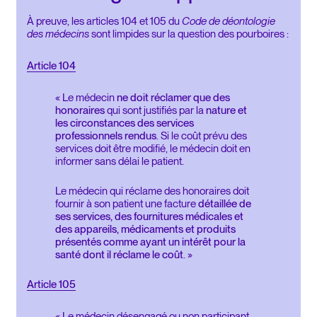
À preuve, les articles 104 et 105 du
Code de déontologie
des médecins
sont limpides sur la question des pourboires :
Article 104
« Le médecin
ne doit réclamer que des
honoraires
qui sont justifiés par la
nature et
les circonstances des services
professionnels rendus
. Si le coût prévu des
services doit être modifié, le médecin doit en
informer sans délai le patient.
Le médecin qui réclame des honoraires doit
fournir à son patient une facture
détaillée de
ses services, des fournitures médicales et
des appareils, médicaments et produits
présentés comme ayant un intérêt pour la
santé dont il réclame le coût
. »
Article 105
« Le médecin désengagé ou non participant