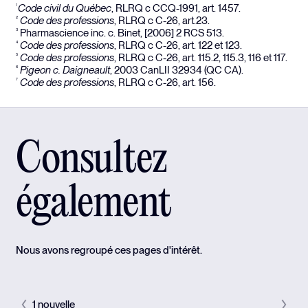
Code civil du Québec
, RLRQ c CCQ-1991, art. 1457.
1
Code des professions
, RLRQ c C-26, art.23.
2
Pharmascience inc. c. Binet, [2006] 2 RCS 513.
3
Code des professions
, RLRQ c C-26, art. 122 et 123.
4
Code des professions
, RLRQ c C-26, art. 115.2, 115.3, 116 et 117.
5
Pigeon c. Daigneault
, 2003 CanLII 32934 (QC CA).
6
Code des professions
, RLRQ c C-26, art. 156.
7
Consultez
également
Nous avons regroupé ces pages d'intérêt.
1 nouvelle