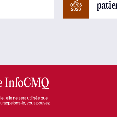
patie
09/06
2023
tre InfoCMQ
 : elle ne sera utilisée que
e, rappelons-le, vous pouvez