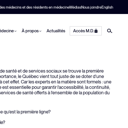
 des médecins et des résidents en médecine
Médias
Nous joindre
English
médecine
À propos
Actualités
Accès M.D.
e santé et de services sociaux se trouve la première
é
Posez une question
Faire une plainte
Agrément
Pratique
Responsabilité
mportance, le Québec vient tout juste de se doter d’une
professionnelle
sociale et
cet effet. Car les experts en la matière sont formels : une
nt
Liste des agréments
fs
Nous joindre
 est essentielle pour garantir l’accessibilité, la continuité,
développement
s services de santé offerts à l’ensemble de la population du
Collaboration en santé
de la
écois
Examens
durable
e du M.D.
Obtenir un document
Informations cliniques
re
u
Informations utiles
Pratique médicale
 qu’est la première ligne?
Travailler au CMQ
le?