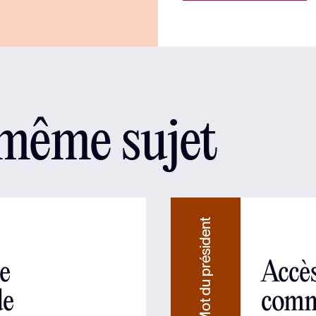
 même sujet
Mot du président
e
Accès
de
commu