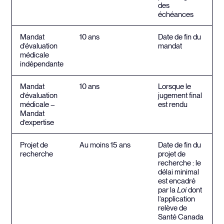
des
échéances
Mandat
10 ans
Date de fin du
d’évaluation
mandat
médicale
indépendante
Mandat
10 ans
Lorsque le
d’évaluation
jugement final
médicale –
est rendu
Mandat
d’expertise
Projet de
Au moins 15 ans
Date de fin du
recherche
projet de
recherche : le
délai minimal
est encadré
par la
Loi
dont
l’application
relève de
Santé Canada