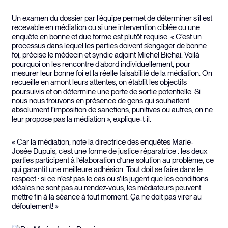
Un examen du dossier par l’équipe permet de déterminer s’il est
recevable en médiation ou si une intervention ciblée ou une
enquête en bonne et due forme est plutôt requise. « C’est un
processus dans lequel les parties doivent s’engager de bonne
foi, précise le médecin et syndic adjoint Michel Bichai. Voilà
pourquoi on les rencontre d’abord individuellement, pour
mesurer leur bonne foi et la réelle faisabilité de la médiation. On
recueille en amont leurs attentes, on établit les objectifs
poursuivis et on détermine une porte de sortie potentielle. Si
nous nous trouvons en présence de gens qui souhaitent
absolument l’imposition de sanctions, punitives ou autres, on ne
leur propose pas la médiation », explique-t-il.
« Car la médiation, note la directrice des enquêtes Marie-
Josée Dupuis, c’est une forme de justice réparatrice : les deux
parties participent à l’élaboration d’une solution au problème, ce
qui garantit une meilleure adhésion. Tout doit se faire dans le
respect : si ce n’est pas le cas ou s’ils jugent que les conditions
idéales ne sont pas au rendez-vous, les médiateurs peuvent
mettre fin à la séance à tout moment. Ça ne doit pas virer au
défoulement! »